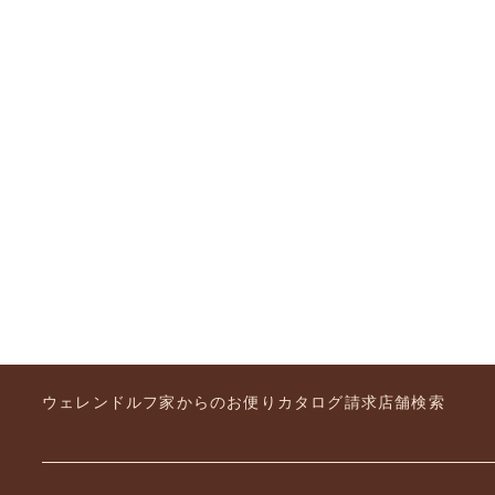
日本橋三越本店とウェレンドルフは、長い歴史を共
アリーへの思いを同じくしています。確かな匠の技
する日本初の百貨店に、ウェレンドルフは自然に溶
ュエリーをを東京にお届けしています。©ISETANMITS
日本橋三越本店 本館6階 ウェレンドルフ
ウェレンドルフ家からのお便り
カタログ請求
店舗検索